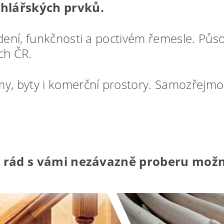
hlářských prvků.
edení, funkčnosti a poctivém řemesle. Pů
ech ČR.
y, byty i komerční prostory. Samozřejmo
a rád s vámi nezávazně proberu možno