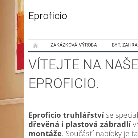
Eproficio
ZAKÁZKOVÁ VÝROBA
BYT, ZAHR
PODMÍNKY OCHRANY OSOBNÍCH ÚDAJŮ
VÍTEJTE NA NA
EPROFICIO.
Eproficio truhlářství
se specia
dřevěná i plastová zábradlí
vh
montáže
. Součástí nabídky je 