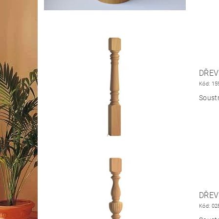
DŘEV
Kód:
15
Soust
DŘEV
Kód:
02