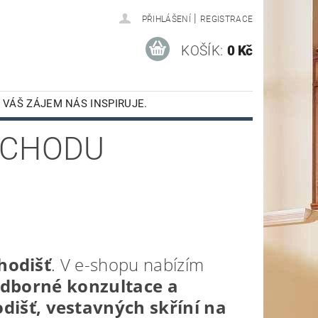
|
PŘIHLÁŠENÍ
REGISTRACE
KOŠÍK:
0 Kč
 VÁŠ ZÁJEM NÁS INSPIRUJE.
VC MADLECH
BCHODU
hodišť
. V e-shopu nabízím
dborné konzultace a
išť, vestavných skříní na