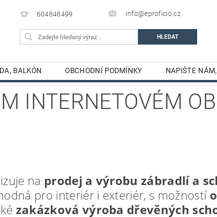
Info@eproficio.cz
604848499
ADA, BALKÓN
OBCHODNÍ PODMÍNKY
NAPIŠTE NÁM,
FOTOGALERIE PVC
MONTÁŽ PRODUKTŮ
VŠE O P
ŠEM INTERNETOVÉM O
lizuje na
prodej a výrobu zábradlí a sc
odná pro interiér i exteriér, s možností
o
také
zakázková výroba dřevěných schod