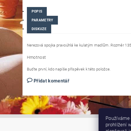
POPIS
PARAMETRY
DISKUZE
Nerezová spojka pravoúhlá ke kulatým madlům. Rozměr 1
Hmotnost
Buďte první, kdo napíše příspěvek k této položce.
Přidat komentář
Používáme 
prohlížení 