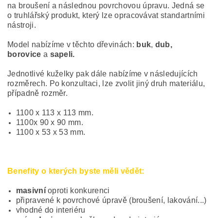
na broušení a následnou povrchovou úpravu. Jedná se
o truhlářský produkt, který lze opracovávat standartními
nástroji.
Model nabízíme v těchto dřevinách:
buk
,
dub,
borovice
a
sapeli.
Jednotlivé kuželky pak dále nabízíme v následujících
rozměrech. Po konzultaci, lze zvolit jiný druh materiálu,
případně rozměr.
1100 x 113 x 113 mm.
1100x 90 x 90 mm.
1100 x 53 x 53 mm.
Benefity o kterých byste měli vědět:
masivní
oproti konkurenci
připravené k povrchové úpravě (broušení, lakování...)
vhodné do interiéru