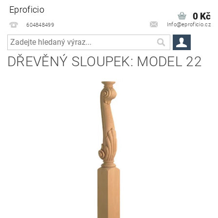
Eproficio
0 Kč
Info@eproficio.cz
604848499
DŘEVĚNÝ SLOUPEK: MODEL 22