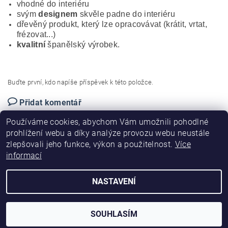
vhodné do interiéru
svým
designem
skvěle padne do interiéru
dřevěný produkt, který lze opracovávat (krátit, vrtat,
frézovat...)
kvalitní
španělský výrobek.
Buďte první, kdo napíše příspěvek k této položce.
Přidat komentář
Používáme cookies, abychom Vám umožnili pohodlné
prohlížení webu a díky analýze provozu webu neustále
zlepšovali jeho funkce, výkon a použitelnost.
Více
informací
|
|
|
PVC madla
O nás
Obchodní podmínky
Kontakty
NASTAVENÍ
2026 ©
Eproficio
, všechna práva vyhrazena
Vytvořil Shoptet
SOUHLASÍM