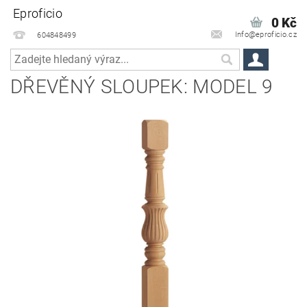
Eproficio
0 Kč
Info@eproficio.cz
604848499
DŘEVĚNÝ SLOUPEK: MODEL 9