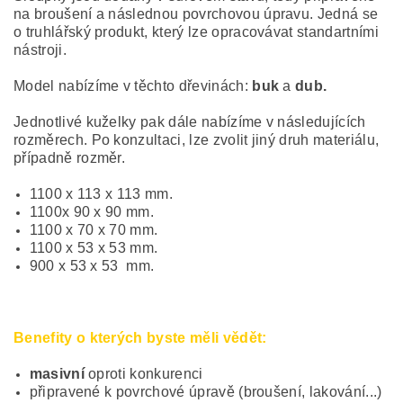
na broušení a následnou povrchovou úpravu. Jedná se
o truhlářský produkt, který lze opracovávat standartními
nástroji.
Model nabízíme v těchto dřevinách:
buk
a
dub.
Jednotlivé kuželky pak dále nabízíme v následujících
rozměrech. Po konzultaci, lze zvolit jiný druh materiálu,
případně rozměr.
1100 x 113 x 113 mm.
1100x 90 x 90 mm.
1100 x 70 x 70 mm.
1100 x 53 x 53 mm.
900 x 53 x 53 mm.
Benefity o kterých byste měli vědět:
masivní
oproti konkurenci
připravené k povrchové úpravě (broušení, lakování...)