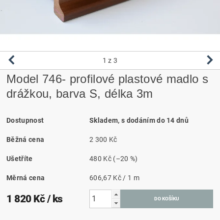
1
z 3
Model 746- profilové plastové madlo s
drážkou, barva S, délka 3m
Dostupnost
Skladem, s dodáním do 14 dnů
Běžná cena
2 300 Kč
Ušetříte
480 Kč
(–20 %)
Měrná cena
606,67 Kč / 1 m
1 820 Kč
/ ks