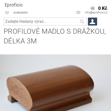
Eproficio
0 Kč
Info@eproficio.cz
604848499
PROFILOVÉ MADLO S DRÁŽKOU,
DÉLKA 3M