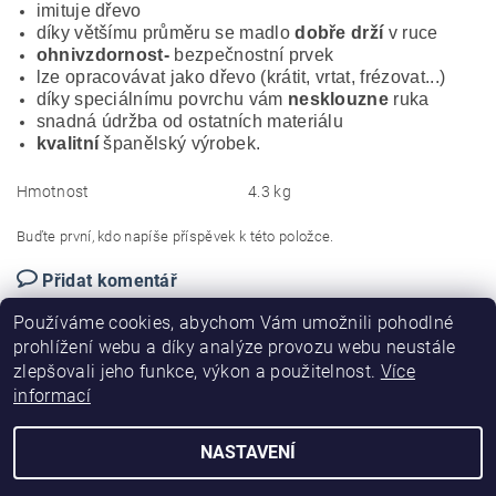
imituje dřevo
díky většímu průměru se madlo
dobře drží
v ruce
ohnivzdornost-
bezpečnostní prvek
lze opracovávat jako dřevo (krátit, vrtat, frézovat...)
díky speciálnímu povrchu vám
nesklouzne
ruka
snadná údržba od ostatních materiálu
kvalitní
španělský výrobek.
Hmotnost
4.3 kg
Buďte první, kdo napíše příspěvek k této položce.
Přidat komentář
Používáme cookies, abychom Vám umožnili pohodlné
prohlížení webu a díky analýze provozu webu neustále
zlepšovali jeho funkce, výkon a použitelnost.
Více
informací
|
|
|
PVC madla
O nás
Obchodní podmínky
Kontakty
NASTAVENÍ
2026 ©
Eproficio
, všechna práva vyhrazena