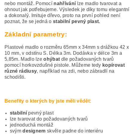
nebo montáž. Pomocí
nahřívání
lze madlo tvarovat a
ohnout jak potřebujeme. Výsledek je díky tomu elegantní
a dokonalý. Imituje dřevo, proto na první pohled není
poznat, že se jedná o
stabilní pevný plast.
Základní parametry:
Plastové madlo o rozměru 65mm x 34mm s drážkou 42 x
10 mm, v odstínu S. Délka 3m. Dodávka v délce 3m a
5,85m. Madlo lze
ohýbat
dle požadovaných tvarů
pomocí horkovzdušné pistole. Můžeme tedy
kopírovat
různé rádiusy
, například na zdi, nebo zábradlí na
schodišti.
Benefity o kterých by jste měli vědět:
stabilní
pevný plast
lze tvarovat do požadovaných tvarů
jednoduchá montáž
svým
designem
skvěle padne do interiéru