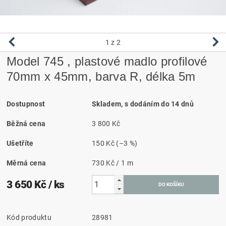
1
z 2
Model 745 , plastové madlo profilové
70mm x 45mm, barva R, délka 5m
Dostupnost
Skladem, s dodáním do 14 dnů
Běžná cena
3 800 Kč
Ušetříte
150 Kč
(–3 %)
Měrná cena
730 Kč / 1 m
3 650 Kč
/ ks
Kód produktu
28981