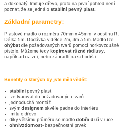
a dokonalý. Imituje dřevo, proto na první pohled není
poznat, že se jedná o
stabilní pevný plast.
Základní parametry:
Plastové madlo o rozměru 70mm x 45mm, v odstínu R.
Délka 5m. Dodávka v délce 2m, 3m a 5m. Madlo lze
ohýbat
dle požadovaných tvarů pomocí horkovzdušné
pistole. Můžeme tedy
kopírovat různé rádiusy
,
například na zdi, nebo zábradlí na schodišti.
Benefity o kterých by jste měli vědět:
stabilní
pevný plast
lze tvarovat do požadovaných tvarů
jednoduchá montáž
svým
designem
skvěle padne do interiéru
imituje dřevo
díky většímu průměru se madlo
dobře drží
v ruce
ohnivzdornost-
bezpečnostní prvek