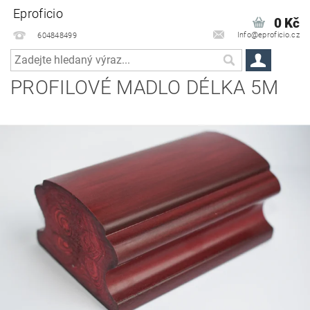
Eproficio
0 Kč
Info@eproficio.cz
604848499
PROFILOVÉ MADLO DÉLKA 5M