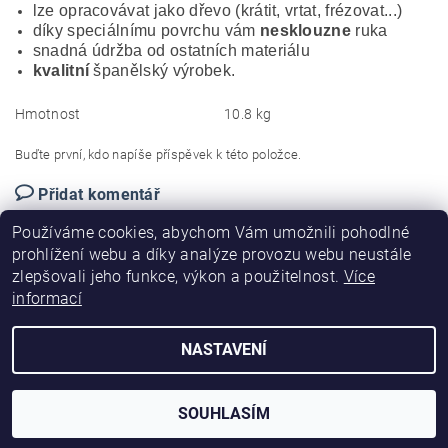
lze opracovávat jako dřevo (krátit, vrtat, frézovat...)
díky speciálnímu povrchu vám
nesklouzne
ruka
snadná údržba od ostatních materiálu
kvalitní
španělský výrobek.
Hmotnost
10.8 kg
Buďte první, kdo napíše příspěvek k této položce.
Přidat komentář
Používáme cookies, abychom Vám umožnili pohodlné
prohlížení webu a díky analýze provozu webu neustále
zlepšovali jeho funkce, výkon a použitelnost.
Více
informací
|
|
|
PVC madla
O nás
Obchodní podmínky
Kontakty
NASTAVENÍ
2026 ©
Eproficio
, všechna práva vyhrazena
Vytvořil Shoptet
SOUHLASÍM