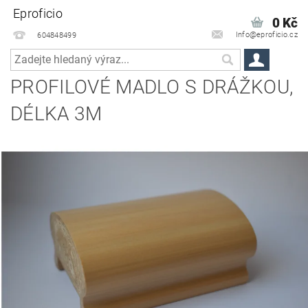
Eproficio
0 Kč
Info@eproficio.cz
604848499
PROFILOVÉ MADLO S DRÁŽKOU,
DÉLKA 3M