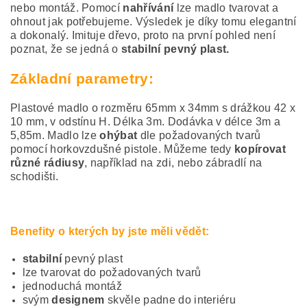
nebo montáž. Pomocí
nahřívání
lze madlo tvarovat a
ohnout jak potřebujeme. Výsledek je díky tomu elegantní
a dokonalý. Imituje dřevo, proto na první pohled není
poznat, že se jedná o
stabilní pevný plast.
Základní parametry:
Plastové madlo o rozměru 65mm x 34mm s drážkou 42 x
10 mm, v odstínu H. Délka 3m. Dodávka v délce 3m a
5,85m. Madlo lze
ohýbat
dle požadovaných tvarů
pomocí horkovzdušné pistole. Můžeme tedy
kopírovat
různé rádiusy
, například na zdi, nebo zábradlí na
schodišti.
Benefity o kterých by jste měli vědět:
stabilní
pevný plast
lze tvarovat do požadovaných tvarů
jednoduchá montáž
svým
designem
skvěle padne do interiéru