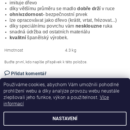
imituje dřevo
díky většímu průměru se madlo
dobře drží
v ruce
ohnivzdornost-
bezpečnostní prvek
lze opracovávat jako dřevo (krátit, vrtat, frézovat...)
díky speciálnímu povrchu vám
nesklouzne
ruka
snadná údržba od ostatních materiálu
kvalitní
španělský výrobek.
Hmotnost
4.3 kg
Buďte první, kdo napíše příspěvek k této položce.
Přidat komentář
Používáme cookies, abychom Vám umožnili pohodlné
prohlížení webu a díky analýze provozu webu neustále
zlepšovali jeho funkce, výkon a použitelnost.
Více
informací
|
|
|
PVC madla
O nás
Obchodní podmínky
Kontakty
NASTAVENÍ
2026 ©
Eproficio
, všechna práva vyhrazena