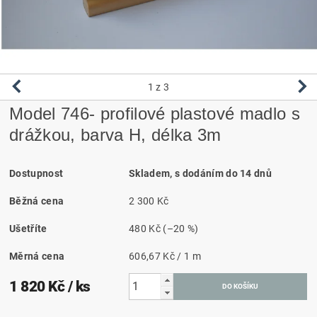
1
z 3
Model 746- profilové plastové madlo s
drážkou, barva H, délka 3m
Dostupnost
Skladem, s dodáním do 14 dnů
Běžná cena
2 300 Kč
Ušetříte
480 Kč
(–20 %)
Měrná cena
606,67 Kč / 1 m
1 820 Kč
/ ks