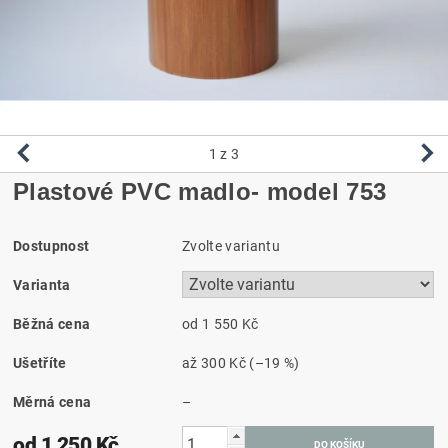
1
z 3
Plastové PVC madlo- model 753
Dostupnost
Zvolte variantu
Varianta
Běžná cena
od 1 550 Kč
Ušetříte
až
300 Kč
(–19 %)
Měrná cena
–
od 1 250 Kč