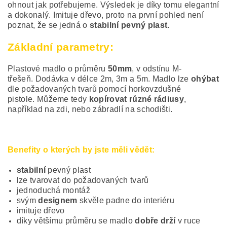
ohnout jak potřebujeme. Výsledek je díky tomu elegantní
a dokonalý. Imituje dřevo, proto na první pohled není
poznat, že se jedná o
stabilní pevný plast.
Základní parametry:
Plastové madlo o průměru
50mm
, v odstínu M-
třešeň. Dodávka v délce 2m, 3m a 5m. Madlo lze
ohýbat
dle požadovaných tvarů pomocí horkovzdušné
pistole. Můžeme tedy
kopírovat různé rádiusy
,
například na zdi, nebo zábradlí na schodišti.
Benefity o kterých by jste měli vědět:
stabilní
pevný plast
lze tvarovat do požadovaných tvarů
jednoduchá montáž
svým
designem
skvěle padne do interiéru
imituje dřevo
díky většímu průměru se madlo
dobře drží
v ruce