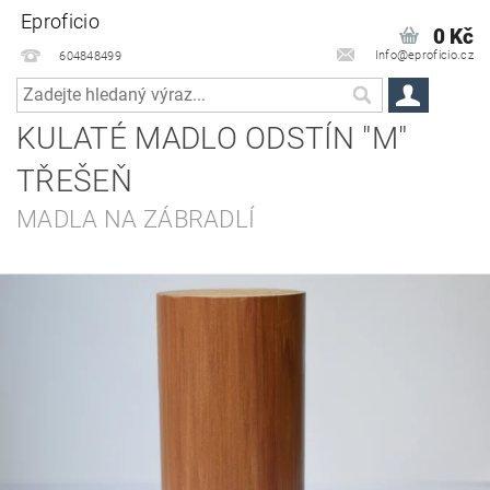
Eproficio
0 Kč
Info@eproficio.cz
604848499
KULATÉ MADLO ODSTÍN "M"
TŘEŠEŇ
MADLA NA ZÁBRADLÍ