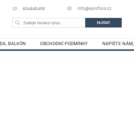
Info@eproficio.cz
604848499
ADA, BALKÓN
OBCHODNÍ PODMÍNKY
NAPIŠTE NÁM,
FOTOGALERIE PVC
MONTÁŽ PRODUKTŮ
VŠE O P