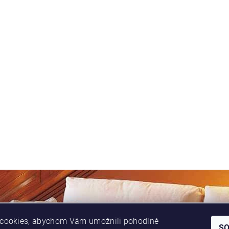
cookies, abychom Vám umožnili pohodlné
|
|
|
PVC madla
O nás
Obchodní podmínky
Kontakty
S