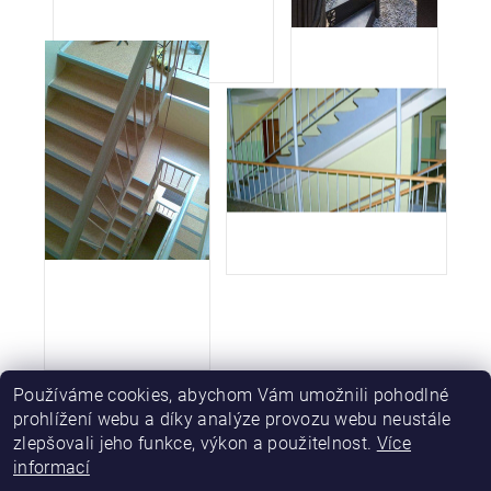
Používáme cookies, abychom Vám umožnili pohodlné
prohlížení webu a díky analýze provozu webu neustále
zlepšovali jeho funkce, výkon a použitelnost.
Více
informací
|
|
|
PVC madla
O nás
Obchodní podmínky
Kontakty