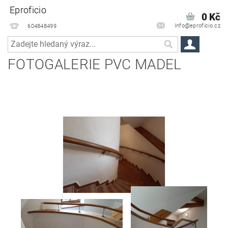
Eproficio
0 Kč
Info@eproficio.cz
604848499
FOTOGALERIE PVC MADEL