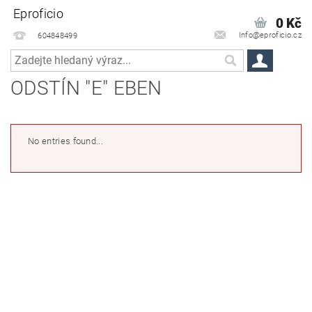
Eproficio
0 Kč
Info@eproficio.cz
604848499
ODSTÍN "E" EBEN
No entries found...