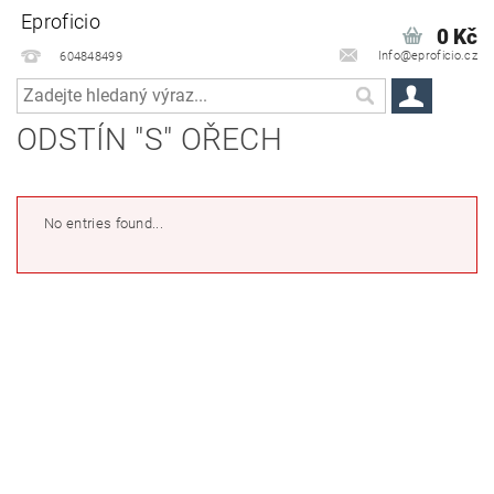
Eproficio
0 Kč
Info@eproficio.cz
604848499
ODSTÍN "S" OŘECH
No entries found...