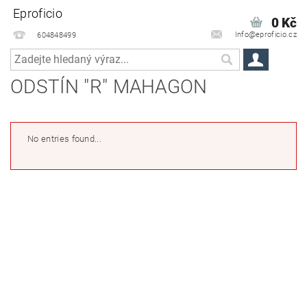
Eproficio
0 Kč
Info@eproficio.cz
604848499
ODSTÍN "R" MAHAGON
No entries found...