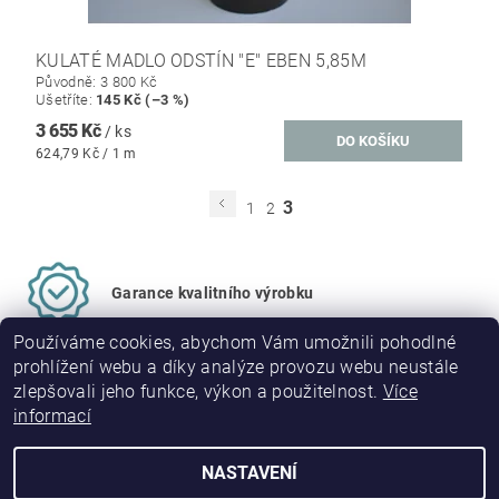
KULATÉ MADLO ODSTÍN "E" EBEN 5,85M
Původně:
3 800 Kč
Ušetříte
:
145 Kč (–3 %)
3 655 Kč
/ ks
624,79 Kč / 1 m
3
1
2
Garance kvalitního výrobku
Používáme cookies, abychom Vám umožnili pohodlné
prohlížení webu a díky analýze provozu webu neustále
zlepšovali jeho funkce, výkon a použitelnost.
Více
informací
|
|
|
PVC madla
O nás
Obchodní podmínky
Kontakty
NASTAVENÍ