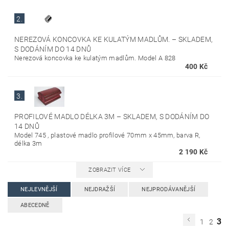
2.
NEREZOVÁ KONCOVKA KE KULATÝM MADLŮM.
–
SKLADEM,
S DODÁNÍM DO 14 DNŮ
Nerezová koncovka ke kulatým madlům. Model A 828
400 Kč
3.
PROFILOVÉ MADLO DÉLKA 3M
–
SKLADEM, S DODÁNÍM DO
14 DNŮ
Model 745 , plastové madlo profilové 70mm x 45mm, barva R,
délka 3m
2 190 Kč
ZOBRAZIT VÍCE
NEJLEVNĚJŠÍ
NEJDRAŽŠÍ
NEJPRODÁVANĚJŠÍ
ABECEDNĚ
3
1
2