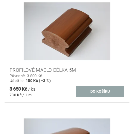
PROFILOVÉ MADLO DÉLKA 5M
Původně:
3 800 Kč
Ušetříte
:
150 Kč (–3 %)
3 650 Kč
/ ks
730 Kč / 1 m