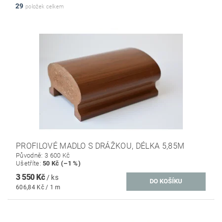
29
položek celkem
PROFILOVÉ MADLO S DRÁŽKOU, DÉLKA 5,85M
Původně:
3 600 Kč
Ušetříte
:
50 Kč (–1 %)
3 550 Kč
/ ks
606,84 Kč / 1 m