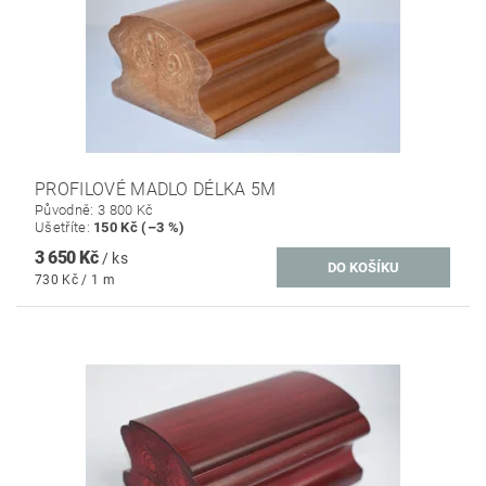
PROFILOVÉ MADLO DÉLKA 5M
Původně:
3 800 Kč
Ušetříte
:
150 Kč (–3 %)
3 650 Kč
/ ks
730 Kč / 1 m