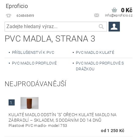
Eproficio
0 Kč
Info@eproficio.cz
604848499
PVC MADLA
, STRANA 3
PŘÍSLUŠENSTVÍ K PVC
PVC MADLO KULATÉ
PVC MADLO PROFILOVÉ
PVC MADLO PROFILOVÉ S
DRÁŽKOU
NEJPRODÁVANĚJŠÍ
1.
KULATÉ MADLO ODSTÍN "S" OŘECH KULATÉ MADLO NA
ZÁBRADLÍ
–
SKLADEM, S DODÁNÍM DO 14 DNŮ
Plastové PVC madlo- model 753
od 1 250 Kč