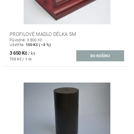
PROFILOVÉ MADLO DÉLKA 5M
Původně:
3 800 Kč
Ušetříte
:
150 Kč (–3 %)
3 650 Kč
/ ks
730 Kč / 1 m